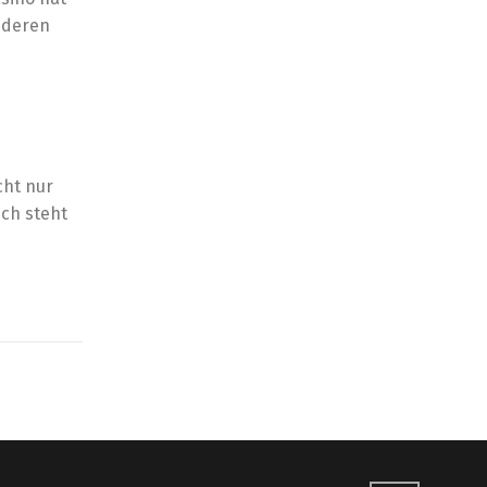
anderen
cht nur
ich steht