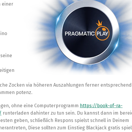
 einer
sino
 seine
eitigen
che Zocken via höheren Auszahlungen ferner entsprechen
usammen potenz.
tragen, ohne eine Computerprogramm
https://book-of-ra-
/
runterladen dahinter zu tun sein. Du kannst dann im berei
sten geben, schließlich Respons spielst schnell in Deinem
erantreten, Diese sollten zum Einstieg Blackjack gratis spie