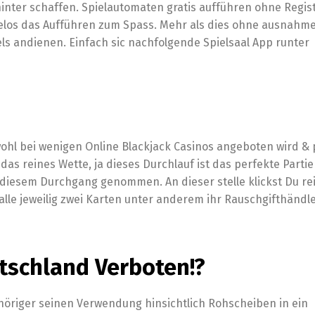
hinter schaffen. Spielautomaten gratis aufführen ohne Regis
helos das Aufführen zum Spass. Mehr als dies ohne ausnahme
ls andienen. Einfach sic nachfolgende Spielsaal App runter
wohl bei wenigen Online Blackjack Casinos angeboten wird & 
as reines Wette, ja dieses Durchlauf ist das perfekte Partie 
diesem Durchgang genommen. An dieser stelle klickst Du re
 alle jeweilig zwei Karten unter anderem ihr Rauschgifthändl
tschland Verboten!?
öriger seinen Verwendung hinsichtlich Rohscheiben in ein