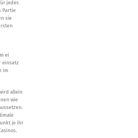
für jedes
 Partie
n sie
ersten
s
m ei
 einsatz
n im
ird allein
onen wie
aussetzen.
timale
unkt je ihr
Casinos.