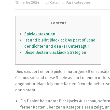
15 martie 2024
by
Catalin
in
Fără categorie
Content
Spielekategorien
Ist und bleibt Blackjack As part of Land
der dichter und denker Untersagt!?
Diese Besten Blackjack Strategien
Dies existiert einen Spielern naturgemäß ein zusätzl
Casinos sie sind diese Spiele as part of einen unt
angeboten.
Nachfolgende Karten Freunde beherrsc
dann steht.
Ein Dealer hält unter Blackjacks Ausschau, sofern
ferner Karten über zehn Kategorisieren zeigt, un