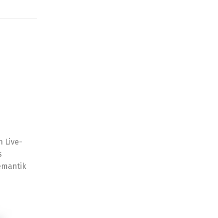
n Live-
s
emantik