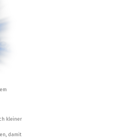
dem
ch kleiner
len, damit