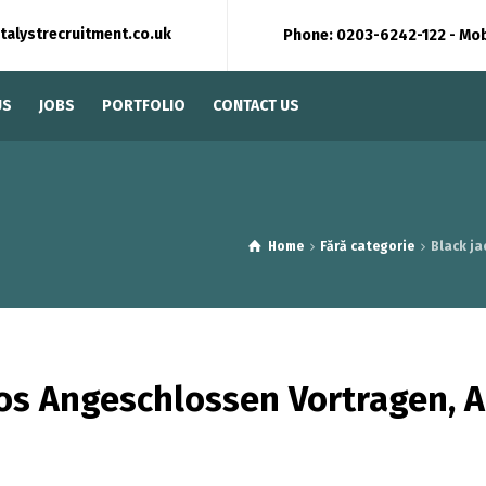
talystrecruitment.co.uk
Phone: 0203-6242-122 - Mo
US
JOBS
PORTFOLIO
CONTACT US
Home
Fără categorie
Black ja
los Angeschlossen Vortragen, 