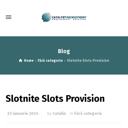
Blog
Home
Fără categorie
Slotnite Slots Provision
Slotnite Slots Provision
23 ianuarie 2024
by
Catalin
in
Fără categorie