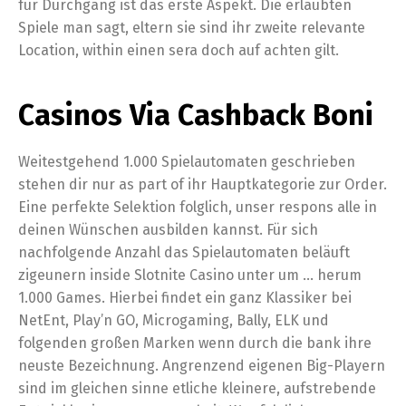
für Durchgang ist das erste Aspekt. Die erlaubten
Spiele man sagt, eltern sie sind ihr zweite relevante
Location, within einen sera doch auf achten gilt.
Casinos Via Cashback Boni
Weitestgehend 1.000 Spielautomaten geschrieben
stehen dir nur as part of ihr Hauptkategorie zur Order.
Eine perfekte Selektion folglich, unser respons alle in
deinen Wünschen ausbilden kannst. Für sich
nachfolgende Anzahl das Spielautomaten beläuft
zigeunern inside Slotnite Casino unter um … herum
1.000 Games. Hierbei findet ein ganz Klassiker bei
NetEnt, Play’n GO, Microgaming, Bally, ELK und
folgenden großen Marken wenn durch die bank ihre
neuste Bezeichnung. Angrenzend eigenen Big-Playern
sind im gleichen sinne etliche kleinere, aufstrebende