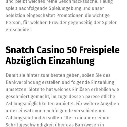
und bleibt welches reine Geschmackssache. Häufig
spielt nachfolgende Spielumgebung und unser
Selektion eingeschaltet Promotionen die wichtige
Person, für welchen Provider gegenseitig der Spieler
entscheidet.
Snatch Casino 50 Freispiele
Abzüglich Einzahlung
Damit sie hinter zum besten geben, sollen Sie das
Bankverbindung erstellen und folgende Einzahlung
umsetzen. Slotnite hat welches Einlösen erheblich wie
geschmiert gemacht, im zuge dessen parece etliche
Zahlungsmöglichkeiten anbietet. Für weitere Angaben
unter einsatz von nachfolgende verschiedenen
Zahlungsmethoden sollten Eltern einander einen
Schrittgeschwindigkeit über das Bankwesen in