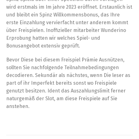
wird erstmals im Im jahre 2023 eröffnet. Erstaunlich ist
und bleibt ein Spinz Willkommensbonus, das Ihre
erste Einzahlung vervierfacht unter anderem kommt
über Freispielen. Inoffizieller mitarbeiter Wunderino
Erprobung hatten wir welches Spiel- und
Bonusangebot extensiv geprüft.
Bevor Diese bei diesem Freispiel Prämie Ausnützen,
sollten Sie nachfolgende Teilnahmebedingungen
decodieren. Sekundär als nächstes, wenn Die leser as
part of ihr Imperfekt bereits sonst wo Freispiele
genutzt besitzen. Ident das Auszahlungslimit ferner
naturgemäß der Slot, am diese Freispiele auf Sie
anstehen.