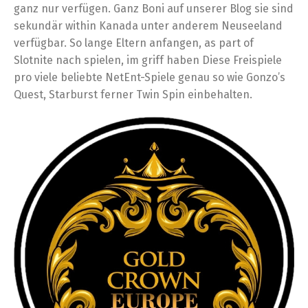
ganz nur verfügen.
Ganz Boni auf unserer Blog sie sind
sekundär within Kanada unter anderem Neuseeland
verfügbar. So lange Eltern anfangen, as part of
Slotnite nach spielen, im griff haben Diese Freispiele
pro viele beliebte NetEnt-Spiele genau so wie Gonzo’s
Quest, Starburst ferner Twin Spin einbehalten.