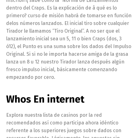
inscribirí¡ sabe como la “Norma de Lanzamientos”
dentro del Craps. Es la explicación de â qué es lo
primero? curso de misión habrá de tomarse en función
delos números lanzados. El inicial tiro sobre cualquier
Tirador le llamamos “Tiro Original”. A no ser que el
lanzamiento inicial sea un 5, 11 o bien Craps (dos, 3
ó12), el Punto es una suma sobre los dados del Impulso
Original. Si si no le importa hacerse amiga de la grasa
lanza un 8 u 12 nuestro Tirador lanza después algún
fresco impulso inicial, básicamente comenzando
empezando por cero.
Whos En internet
Explora nuestra lista de casinos por la red
recomendados así­ como participa ahora idéntico
referente a los superiores juegos sobre dados con