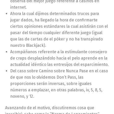
observa del mejor juego referente a casinos en
internet.
Ahora la cual dijimos determinados trucos para
jugar dados, ha llegado la hora de confirmarte
ciertos opiniones estándares la cual asistirán con el
pasar del tiempo cualquier diferente juego (igual
que las de cartas de el póker y no ha transpirado
nuestro Blackjack).
Acompáñanos referente a la estimulante consejero
de craps desplazándolo hacia el pelo aprende en la
actualidad idéntico las entresijos del esparcimiento.
Del caso sobre Camino sobre Nunca Pase en el caso
de que nos lo olvidemos Don’t Pass, las
proporciones serán inversas, sobre iguales
números a emplazar, en otras palabras, iv, 5, 8, 5,
noveno, y 12.
Avanzando de el motivo, discutiremos cosa que