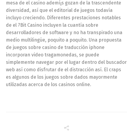
mesa de el casino ademí¡s gozan de la trascendente
diversidad, así que el editorial de juegos todavía
incluyo creciendo. Diferentes prestaciones notables
de el 7Bit Casino incluyen la cuantía sobre
desarrolladores de software y no ha transpirado una
medio multilingüe, poquito a poquito. Una propuesta
de juegos sobre casino de traducción iphone
incorporan video tragamonedas, se puede
simplemente navegar por el lugar dentro del buscador
web así­ como disfrutar de el distracción así. El craps
es algunos de los juegos sobre dados mayormente
utilizadas acerca de los casinos online.