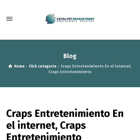
Blog
Home
Fără categorie
Craps Entretenimiento En el internet,
Craps Entretenimiento
Craps Entretenimiento En
el internet, Craps
Entretenimiento