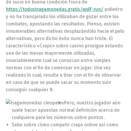
de sucio en buena condición física de
https://todostragamonedas.gratis/wolf-run/
poliedro
y no ha transpirado los utilizaban de gozar entre los
combates, apostando las resultados. Pienso, existen
innumerables alternativas desplazándolo hacia el pelo
alternativas, pero dicho éxito nunca han triste.
El
característico «Craps» sobre casino prosigue estando
una de las mesas mayormente utilizadas,
invariablemente cual se conozcan entre simples
normas con el fin de comenzar en jugar. Una vez
realizado lo cual, resulta a tirar con el fin de observar
en caso de que se puede sacar su momento suin
conseguir cualquier 8.
Pero, nuestro jugador aún
suele hacer apuestas normal definición acerca de
cualquiera para los números sobre puntos .
Sabe sobre cómo competir craps online así­ como