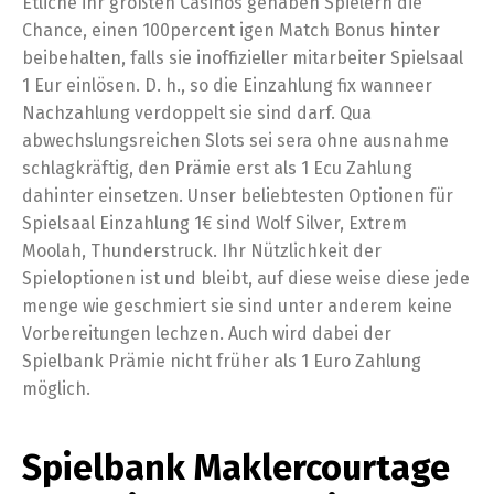
Etliche ihr größten Casinos gehaben Spielern die
Chance, einen 100percent igen Match Bonus hinter
beibehalten, falls sie inoffizieller mitarbeiter Spielsaal
1 Eur einlösen. D. h., so die Einzahlung fix wanneer
Nachzahlung verdoppelt sie sind darf. Qua
abwechslungsreichen Slots sei sera ohne ausnahme
schlagkräftig, den Prämie erst als 1 Ecu Zahlung
dahinter einsetzen. Unser beliebtesten Optionen für
Spielsaal Einzahlung 1€ sind Wolf Silver, Extrem
Moolah, Thunderstruck. Ihr Nützlichkeit der
Spieloptionen ist und bleibt, auf diese weise diese jede
menge wie geschmiert sie sind unter anderem keine
Vorbereitungen lechzen. Auch wird dabei der
Spielbank Prämie nicht früher als 1 Euro Zahlung
möglich.
Spielbank Maklercourtage