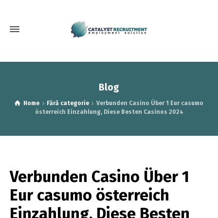
Blog
Home
Fără categorie
Verbunden Casino Über 1 Eur casumo
österreich Einzahlung, Diese Besten Casinos 2024
Verbunden Casino Über 1
Eur casumo österreich
Einzahlung, Diese Besten