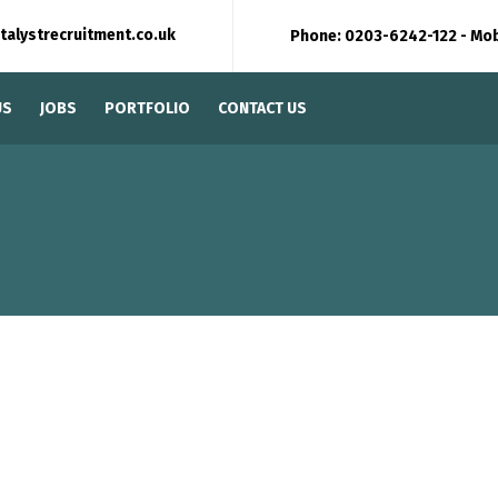
talystrecruitment.co.uk
Phone: 0203-6242-122 - Mo
US
JOBS
PORTFOLIO
CONTACT US