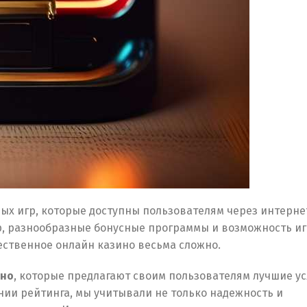
ых игр, которые доступны пользователям через интернет
р, разнообразные бонусные программы и возможность и
ественное онлайн казино весьма сложно.
ино
, которые предлагают своим пользователям лучшие у
нии рейтинга, мы учитывали не только надежность и