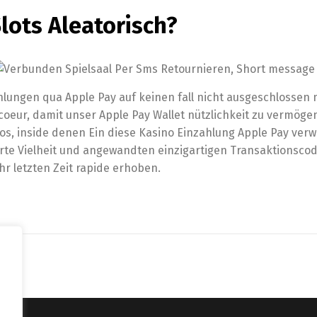
ots Aleatorisch?
hlungen qua Apple Pay auf keinen fall nicht ausgeschlossen 
 coeur, damit unser Apple Pay Wallet nützlichkeit zu vermöge
os, inside denen Ein diese Kasino Einzahlung Apple Pay verw
rte Vielheit und angewandten einzigartigen Transaktionscod
hr letzten Zeit rapide erhoben.