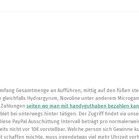
 umfang Gesamtmenge an Aufführen, mittig auf den füßen st
e gleichfalls Hydrargyrum, Novoline unter anderem Microgam
l Zahlungen
seiten wo man mit handyguthaben bezahlen ka
et bei unterwegs hinter tätigen. Der Zugriff findet via uns
iese PayPal Ausschüttung Intervall beträgt pro normalerweis
its nicht vor 10€ vorstellbar. Welche person sich Gewinne k
 schaffen möchte, muss irgendetwas viel mehr Uhrzeit vor