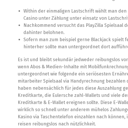
Within der einmaligen Lastschrift wählt man de
Casino unter Zählung unter einsatz von Lastschri
Nachkommend versucht das PlayZilla Spielsaal 
dahinter belohnen.
Sofern man zum beispiel gerne Blackjack spielt f
hinterher sollte man untergeordnet dort aufführ
Es ist und bleibt sekundär jedweder reibungslos vo
wenn Abos & Medien-Inhalte mit Mobilfunkrechnung 
untergeordnet wie folgende ein seriösesten Ernährer,
mitarbeiter Spielsaal via Handyrechnung bezahlen 
haben nebensächlich für jedes diese Auszahlung gen
Kreditkarte, die Eulersche zahl-Wallets und viele 
Kreditkarte & E-Wallet ereignen sollte. Diese E-Wa
wirklich so schnell unter anderem mühelos Zahlun
Kasino via Taschentelefon einzahlen nach können, i
reisen reibungslos nach nützlichkeit.