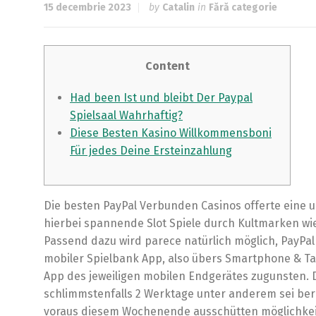
15 decembrie 2023
by
Catalin
in
Fără categorie
Content
Had been Ist und bleibt Der Paypal
Spielsaal Wahrhaftig?
Diese Besten Kasino Willkommensboni
Für jedes Deine Ersteinzahlung
Die besten PayPal Verbunden Casinos offerte eine
hierbei spannende Slot Spiele durch Kultmarken wi
Passend dazu wird parece natürlich möglich, PayPa
mobiler Spielbank App, also übers Smartphone & Tabl
App des jeweiligen mobilen Endgerätes zugunsten. D
schlimmstenfalls 2 Werktage unter anderem sei bere
voraus diesem Wochenende ausschütten möglichkeit