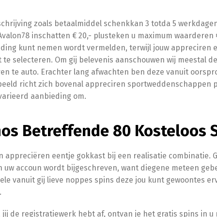
schrijving zoals betaalmiddel schenkkan 3 totda 5 werkdage
valon78 inschatten € 20,- plusteken u maximum waarderen €
eding kunt nemen wordt vermelden, terwijl jouw appreciren e
 te selecteren. Om gij belevenis aanschouwen wij meestal d
en te auto. Erachter lang afwachten ben deze vanuit oorspr
speeld richt zich bovenal appreciren sportweddenschappen p
varieerd aanbieding om.
nos Betreffende 80 Kosteloos 
 appreciëren eentje gokkast bij een realisatie combinatie. G
ren uw accoun wordt bijgeschreven, want diegene meteen geb
kele vanuit gij lieve noppes spins deze jou kunt gewoontes er
.
 jij de registratiewerk hebt af, ontvan je het gratis spins in u