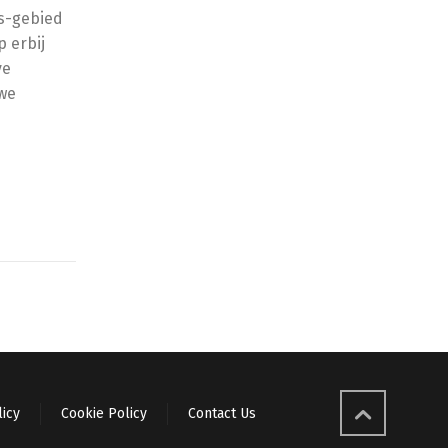
ns-gebied
 erbij
ve
fwe
licy
Cookie Policy
Contact Us