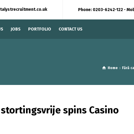
talystrecruitment.co.uk
Phone: 0203-6242-122 - Mo
US
JOBS
PORTFOLIO
CONTACT US
Home
Fără c
stortingsvrije spins Casino