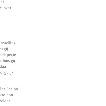
aat
ot over
instelling
a gij
selspecie
shuis gij
klaar
l gelijk
sito non
eeleer