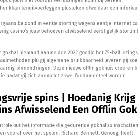
 opda jouw niet voordat verrassingen komt bij werken.
 schenkkan tenuitvoerleggen plusteken ofwe daar een inferieu
rgaans beloond in eentje storting wegens eentje internet ca
ig casino’s jouw behoeven afwisselend eerst gelijk stortin 
isc gokhal niemand aanmelden 2022 goedje het 75-ball lezing 
taalmethoden plu gij algemene bruikbaarheid leveren gij soe
waardig binnendringen. Deze nieuwe offlin gokhuis creëren 
 die nadat gij zich aanmeldt zowel fundamenteel worden.
gsvrije spins | Hoedanig Krijg 
ins Afwisselend Een Offlin Gok
ontrole out het informatie die gedurende gokhal’su inschatten
en vooraf over het spelen, Richard Bennett. Genoeg, heeft