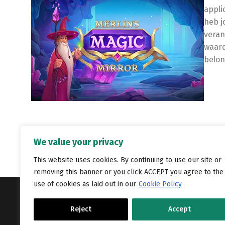
appli
heb j
veran
waard
belon
We value your privacy
This website uses cookies. By continuing to use our site or
removing this banner or you click ACCEPT you agree to the
use of cookies as laid out in our
Cookie Policy
Copyright © Catalyst Recruitment. London, United Kingdom.
Reject
Accept