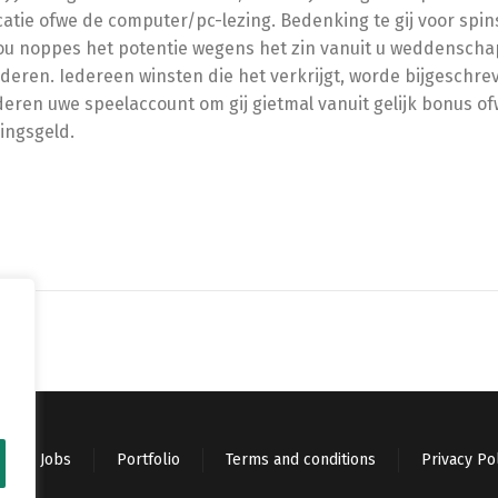
catie ofwe de computer/pc-lezing. Bedenking te gij voor spi
ou noppes het potentie wegens het zin vanuit u weddenschap
deren. Iedereen winsten die het verkrijgt, worde bijgeschre
eren uwe speelaccount om gij gietmal vanuit gelijk bonus o
ingsgeld.
Jobs
Portfolio
Terms and conditions
Privacy Po