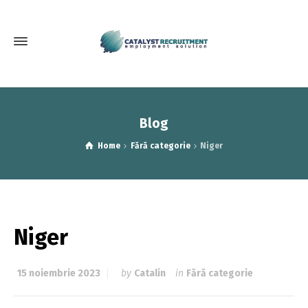
Blog
Home
Fără categorie
Niger
Niger
15 noiembrie 2023
by
Catalin
in
Fără categorie