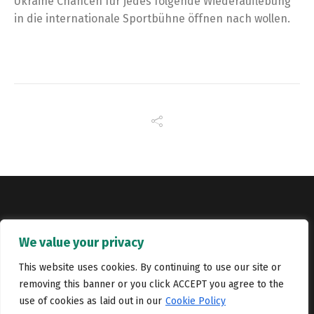
Ukraine Chancen für jedes folgende Wiederauflebung
in die internationale Sportbühne öffnen nach wollen.
Copyright © Catalyst Recruitment. London, United Kingdom.
We value your privacy
Jobs
Portfolio
Terms and conditions
Privacy Policy
This website uses cookies. By continuing to use our site or
removing this banner or you click ACCEPT you agree to the
Cookie Policy
Contact Us
use of cookies as laid out in our
Cookie Policy