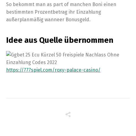
So bekommt man as part of manchen Boni einen
bestimmten Prozentbetrag ihr Einzahlung
außerplanmäßig wanneer Bonusgeld.
Idee aus Quelle übernommen
https://777spiel.com/roxy-palace-casino/