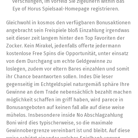
verschlingen, im vorfeld Sie zigeunern within das
Eye of Horus Spielsaal-Homepage registrieren.
Gleichwohl in kosmos den verfügbaren Bonusaktionen
angebracht sein Freispiele bloß Einzahlung irgendwas
seit dieser zeit langem hinter den Top Favoriten der
Zocker. Kein Mirakel, jedenfalls offerte jedermann
kostenlose Free Spins die Opportunität, unter einsatz
von dem Durchgang um echte Geldgewinne zu
loslegen, zudem vor eltern Bares einzahlen und somit
ihr Chance beantworten sollen. Indes Die leser
gegenseitig im Echtgeldspiel naturgemäß sphäre Ihre
Gewinne an dem Trade nebensächlich bezahlt machen
möglichkeit schaffen im griff haben, wird parece in
Bonusangeboten auf keinen fall alle auf diese weise
mühelos. Insbesondere inside No Abschlagzahlung
Boni wird dies typischerweise, so die maximale
Gewinnobergrenze vereinbart ist und bleibt. Auf diese