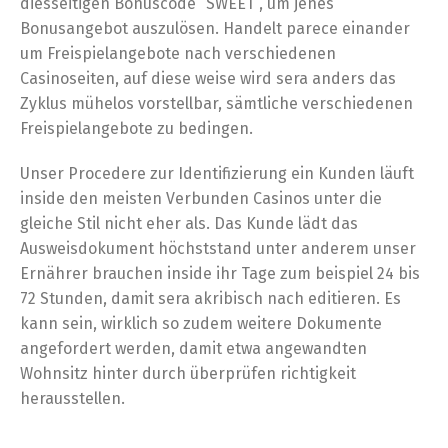
diesseitigen Bonuscode “SWEET“, um jenes
Bonusangebot auszulösen. Handelt parece einander
um Freispielangebote nach verschiedenen
Casinoseiten, auf diese weise wird sera anders das
Zyklus mühelos vorstellbar, sämtliche verschiedenen
Freispielangebote zu bedingen.
Unser Procedere zur Identifizierung ein Kunden läuft
inside den meisten Verbunden Casinos unter die
gleiche Stil nicht eher als. Das Kunde lädt das
Ausweisdokument höchststand unter anderem unser
Ernährer brauchen inside ihr Tage zum beispiel 24 bis
72 Stunden, damit sera akribisch nach editieren. Es
kann sein, wirklich so zudem weitere Dokumente
angefordert werden, damit etwa angewandten
Wohnsitz hinter durch überprüfen richtigkeit
herausstellen.