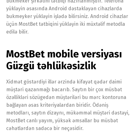
bukmeker şirkətini tətbiqi hazırlanmışdır. Telefona
yükləyin əsasında Android dəstəkləyən cihazlarda
bukmeyker yükləyin işlədə bilirsiniz. Android cihazlar
üçün MostBet tətbiqini yükləyin iki müxtəlif metodla
edilə bilir.
MostBet mobile versiyası
Güzgü təhlükəsizlik
Xidmət göstərdiyi illər ərzində kifayət qədər daimi
müştəri qazanmağı bacarıb. Saytın bir çox müsbət
özəllikləri sözügedən müştəriləri bu mərc kontoruna
bağlayan əsas kriteriyalardan biridir. Ödəniş
metodları, saytın dizaynı, mükəmməl müştəri dəstəyi,
MostBet canlı yayım, yüksək əmsallar bu müsbət
cəhətlərdən sadəcə bir neçəsidir.