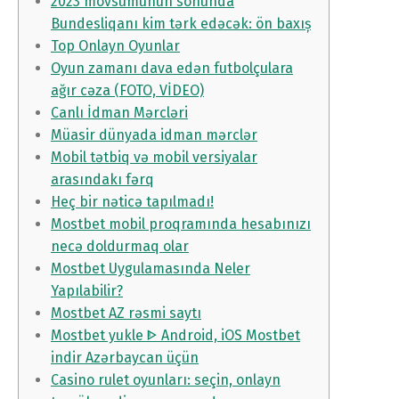
2023 mövsümünün sonunda
Bundesliqanı kim tərk edəcək: ön baxış
Top Onlayn Oyunlar
Oyun zamanı dava edən futbolçulara
ağır cəza (FOTO, VİDEO)
Canlı İdman Mərcləri
Müasir dünyada idman mərclər
Mobil tətbiq və mobil versiyalar
arasındakı fərq
Heç bir nəticə tapılmadı!
Mostbet mobil proqramında hesabınızı
necə doldurmaq olar
Mostbet Uygulamasında Neler
Yapılabilir?
Mostbet AZ rəsmi saytı
Mostbet yukle ᐈ Android, iOS Mostbet
indir Azərbaycan üçün
Casino rulet oyunları: seçin, onlayn