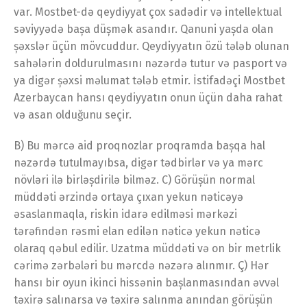
var. Mostbet-də qeydiyyat çox sadədir və intellektual
səviyyədə başa düşmək asandır. Qanuni yaşda olan
şəxslər üçün mövcuddur. Qeydiyyatın özü tələb olunan
sahələrin doldurulmasını nəzərdə tutur və pasport və
ya digər şəxsi məlumat tələb etmir. İstifadəçi Mostbet
Azerbaycan hansı qeydiyyatın onun üçün daha rahat
və asan olduğunu seçir.
B) Bu mərcə aid proqnozlar proqramda başqa hal
nəzərdə tutulmayıbsa, digər tədbirlər və ya mərc
növləri ilə birləşdirilə bilməz. C) Görüşün normal
müddəti ərzində ortaya çıxan yekun nəticəyə
əsaslanmaqla, riskin idarə edilməsi mərkəzi
tərəfindən rəsmi elan edilən nəticə yekun nəticə
olaraq qəbul edilir. Uzatma müddəti və on bir metrlik
cərimə zərbələri bu mərcdə nəzərə alınmır. Ç) Hər
hansı bir oyun ikinci hissənin başlanmasından əvvəl
təxirə salınarsa və təxirə salınma anından görüşün