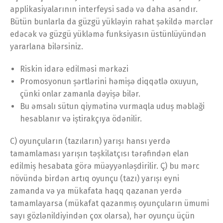
applikasiyalarının interfeysi sadə və daha asandır.
Bütün bunlarla da güzgü yükləyin rahat şəkildə mərclər
edəcək və güzgü yükləmə funksiyasın üstünlüyündən
yararlana bilərsiniz.
Riskin idarə edilməsi mərkəzi
Promosyonun şərtlərini həmişə diqqətlə oxuyun,
çünki onlar zamanla dəyişə bilər.
Bu əmsalı sütun qiymətinə vurmaqla uduş məbləği
hesablanır və iştirakçıya ödənilir.
C) oyunçuların (tazıların) yarışı hansı yerdə
tamamlaması yarışın təşkilatçısı tərəfindən elan
edilmiş hesabata görə müəyyənləşdirilir. Ç) bu mərc
növündə birdən artıq oyunçu (tazı) yarışı eyni
zamanda və ya mükafata haqq qazanan yerdə
tamamlayarsa (mükafat qazanmış oyunçuların ümumi
sayı gözlənildiyindən çox olarsa), hər oyunçu üçün