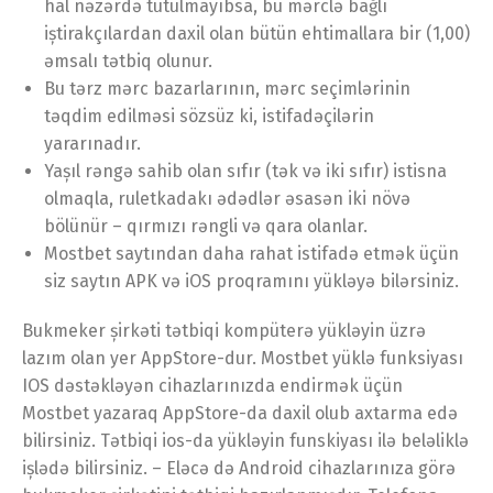
hal nəzərdə tutulmayıbsa, bu mərclə bağlı
iştirakçılardan daxil olan bütün ehtimallara bir (1,00)
əmsalı tətbiq olunur.
Bu tərz mərc bazarlarının, mərc seçimlərinin
təqdim edilməsi sözsüz ki, istifadəçilərin
yararınadır.
Yaşıl rəngə sahib olan sıfır (tək və iki sıfır) istisna
olmaqla, ruletkadakı ədədlər əsasən iki növə
bölünür – qırmızı rəngli və qara olanlar.
Mostbet saytından daha rahat istifadə etmək üçün
siz saytın APK və iOS proqramını yükləyə bilərsiniz.
Bukmeker şirkəti tətbiqi kompüterə yükləyin üzrə
lazım olan yer AppStore-dur. Mostbet yüklə funksiyası
IOS dəstəkləyən cihazlarınızda endirmək üçün
Mostbet yazaraq AppStore-da daxil olub axtarma edə
bilirsiniz. Tətbiqi ios-da yükləyin funskiyası ilə beləliklə
işlədə bilirsiniz. – Eləcə də Android cihazlarınıza görə