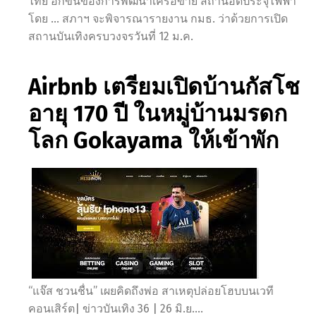
ไทย อีกขั้นของการพัฒนาเครือข่าย สถานีอัดประจุไฟฟ้า
โดย … สภาฯ จะพิจารณารายงาน กมธ. ว่าด้วยการเปิด
สถานบันเทิงครบวงจรวันที่ 12 ม.ค.
Airbnb เตรียมเปิดบ้านกัสโช
อายุ 170 ปี ในหมู่บ้านมรดก
โลก Gokayama ให้เข้าพัก
“แจ๊ส ชวนชื่น” เผยคิดถึงพ่อ สาเหตุปล่อยโฮบบนเวที
คอนเสิร์ต| ข่าวบันเทิง 36 | 26 มิ.ย….