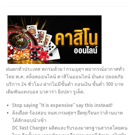
ฝนตกทั่วประเทศ พกร่มด้วย ! กรมอุตุฯ พยากรณ์อากาศทั่ว
ไทย พ.ค. สล็อตออนไลน์ คาสิโนออนไลน์ มั่นคง ปลอดภัย
บริการ 24 ชั่วโมง ฝากไม่มีขั้น​ต่ำ ถอนเงิน ขั้นต่ำ 100 บาท
เดิมพันแทงบอล บาคาร่า ยิงปลา รูเล็ต.
Stop saying “It is expensive” say this instead!
ล้งเดือด ร้องสอบ จนท.กรมศุลฯ ยึดทุเรียนกว่าล้านบาท
โต้ลักลอบนำเข้า
DC Fast Charger ผลิตและรับรองมาตรฐานสากลโดยคน