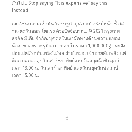
มันไป… Stop saying “It is expensive” say this
instead!
เผยดัชนีความเชื่อมั่น ‘เศรษฐกิจภูมิภาค’ ครึ่งปีหน้า ชี้ อิส
าน-ตะวันออก โตแรง ด้วยปัจจัยบวก… © 2021 กรุงเทพ
ธุรกิจ มีเดีย จำกัด. บุคคลในเงามืดทางด้านขวาบนของ
ห้อง เขาจะขายรูปั้นแมวทอง ในราคา 1,000,000g. เผยฝั่ง
ปอยเปตมีรถดับเพลิงไม่พอ ฝ่ายไทยจะเข้าช่วยดับเพลิง แต่
ติดด่าน ตม. ทุกวันเสาร์-อาทิตย์และวันหยุดนักขัตฤกษ์
เวลา 13.00 น. วันเสาร์-อาทิตย์ และวันหยุดนักขัตฤกษ์
เวลา 15.00 น.