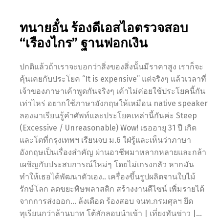
ทนายอั๋น ร้องดีเอสไอตรวจสอบ
“เรืองไกร” ฐานฟอกเงิน
ปกติแล้วถ้าเราจะบอกว่าสิ่งของสิ่งนั้นมีราคาสูง เราก็จะ
คุ้นเคยกับประโยค “It is expensive” แต่จริงๆ แล้วเวลาที่
เจ้าของภาษาเค้าพูดกันจริงๆ เค้าไม่ค่อยใช้ประโยคนี้กัน
เท่าไหร่ อยากใช้ภาษาอังกฤษให้เหมือน native speaker
ลองมาเรียนรู้คำศัพท์และประโยคเหล่านี้กันค่ะ Steep
(Excessive / Unreasonable) Wow! เธออายุ 31 ปี เกิด
และโตที่กรุงเทพฯ เรียนจบ ม.6 ใฝ่รู้และเห็นว่าภาษา
อังกฤษเป็นเรื่องสำคัญ ผ่านอาชีพมาหลากหลายและกล้า
เผชิญกับประสบการณ์ใหม่ๆ โดยไม่เกรงกลัว หากมัน
ทำให้เธอได้พัฒนาตัวเอง.. เครื่องขึ้นรูปผลิตจานใบไม้
รักษ์โลก ลดขยะพิษพลาสติก สร้างงานดีไซน์ เพิ่มรายได้
จากการส่งออก… ล้งเดือด ร้องสอบ จนท.กรมศุลฯ ยึด
ทุเรียนกว่าล้านบาท โต้ลักลอบนำเข้า | เที่ยงทันข่าว |…