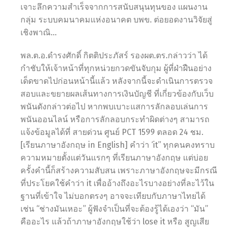
เจาะลึกความสำเร็จจากการสนับสนุนทุนของ แผนงาน
กลุ่ม ระบบคมนาคมแห่งอนาคต บพข. ต่อยอดงานวิจัยสู่
เชิงพาณิ…
พล.ต.อ.ดำรงศักดิ์ กิตติประภัสร์ รองผต.ตร.กล่าวว่า ได้
กำชับให้เจ้าหน้าที่ทุกหน่วยกวดขันจับกุม ผู้ที่ฝ่าฝืนอย่าง
เด็ดขาดไปก่อนหน้านี้แล้ว หลังจากนี้จะดำเนินการตรวจ
สอบและขยายผลเส้นทางการเงินบัญชี ที่เกี่ยวข้องกับเว็บ
พนันดังกล่าวต่อไป หากพบเบาะแสการลักลอบเล่นการ
พนันออนไลน์ หรือการลักลอบกระทำผิดต่างๆ สามารถ
แจ้งข้อมูลได้ที่ สายด่วน ศูนย์ PCT 1599 ตลอด 24 ชม.
[เรียนภาษาอังกฤษ in English] คำว่า ‘it” ทุกคนคงทราบ
ความหมายตั้งแต่วันแรกๆ ที่เรียนภาษาอังกฤษ แต่บ่อย
ครั้งคำนี้ก็สร้างความสับสน เพราะภาษาอังกฤษจะมีกรณี
ที่ประโยคใช้คำว่า it เพื่ออ้างถึงอะไรบางอย่างที่ละไว้ใน
ฐานที่เข้าใจ ไม่บอกตรงๆ อาจจะเทียบกับภาษาไทยได้
เช่น “ช่างมันเหอะ” ผู้ฟังจำเป็นที่จะต้องรู้ได้เองว่า “มัน”
คืออะไร แล้วถ้าภาษาอังกฤษใช้ว่า lose it หรือ สูญเสีย