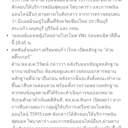
ลักลอบให้บริการพนันฟุตบอล ไพ่บาคาร่า และการพนัน
ออนไลน์อื่นๆ ผ่านทางเว็บดังกล่าว จากการตรวจสอบพบ
ว่า มีแอดมินอยู่ในพื้นที่จังหวัดเชียงใหม่ ปราจีนบุรี
สระแก้ว นนทบุรี บุรีรัมย์ และ กทม.
วอลเลย์บอลหญิงไทยถ่ายโปรโมต VNL ก่อนพบอิตาลีคืน
นี้ 20.45 น.
สหพันธ์ขนส่งฯ เตรียมพบก้าวไกล-เปิดหลักฐาน “ส่วย
สติ๊กเกอร์”
ด้าน พล.ต.ต.วิวัฒน์ กล่าวว่า หลังรับมอบข้อมูลหลักฐาน
จากนายอัจฉริยะ ต้องขอดูและตรวจสอบเอกสารพยาน
หลักฐานที่นำมายื่นก่อน หลังจากนั้นจะสั่งตั้งคณะทำงาน
ขึ้นมาสืบสวนสอบสวน พร้อมทั้งรวบรวมพยานหลักฐาน
หากพบข้อมูลตามที่ได้รับจะดำเนินการขอออกหมาย
จับกุมตัวมาดำเนินคดีทันที. พล.ต.ต.ทินกร เปิดเผยว่า จาก
การสืบสวนพบว่า กลุ่มผู้ให้บริการเครือข่ายเว็บพนัน
ออนไลน์ TS911.com ดังกล่าวได้ลักลอบให้บริการพนัน
ฟุตบอล ไพ่บาคาร่า และการพนันออนไลน์อื่นๆ ผ่านทาง