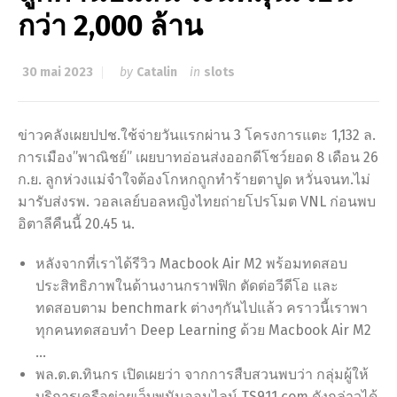
กว่า 2,000 ล้าน
30 mai 2023
by
Catalin
in
slots
ข่าวคลังเผยปปช.ใช้จ่ายวันแรกผ่าน 3 โครงการแตะ 1,132 ล.
การเมือง”พาณิชย์” เผยบาทอ่อนส่งออกดีโชว์ยอด 8 เดือน 26
ก.ย. ลูกห่วงแม่จำใจต้องโกหกถูกทำร้ายตาปูด หวั่นจนท.ไม่
มารับส่งรพ. วอลเลย์บอลหญิงไทยถ่ายโปรโมต VNL ก่อนพบ
อิตาลีคืนนี้ 20.45 น.
หลังจากที่เราได้รีวิว Macbook Air M2 พร้อมทดสอบ
ประสิทธิภาพในด้านงานกราฟฟิก ตัดต่อวีดีโอ และ
ทดสอบตาม benchmark ต่างๆกันไปแล้ว คราวนี้เราพา
ทุกคนทดสอบทำ Deep Learning ด้วย Macbook Air M2
…
พล.ต.ต.ทินกร เปิดเผยว่า จากการสืบสวนพบว่า กลุ่มผู้ให้
บริการเครือข่ายเว็บพนันออนไลน์ TS911.com ดังกล่าวได้