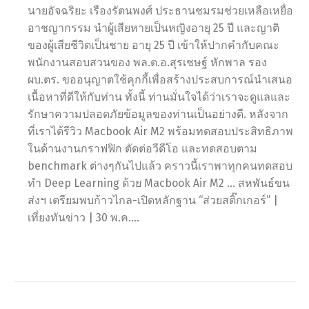
นายอัจฉริยะ เรืองรัตนพงศ์ ประธานชมรมช่วยเหลือเหยื่อ
อาชญากรรม นำผู้เสียหายเป็นหญิงอายุ 25 ปี และญาติ
ของผู้เสียชีวิตเป็นชาย อายุ 25 ปี เข้าให้ปากคำกับคณะ
พนักงานสอบสวนของ พล.ต.อ.สุรเชษฐ์ หักพาล รอง
ผบ.ตร. ขออนุญาตใช้คุกกี้เพื่อสร้างประสบการณ์นำเสนอ
เนื้อหาที่ดีให้กับท่าน ทั้งนี้ ท่านมั่นใจได้ว่าเราจะดูแลและ
รักษาความปลอดภัยข้อมูลของท่านเป็นอย่างดี. หลังจาก
ที่เราได้รีวิว Macbook Air M2 พร้อมทดสอบประสิทธิภาพ
ในด้านงานกราฟฟิก ตัดต่อวีดีโอ และทดสอบตาม
benchmark ต่างๆกันไปแล้ว คราวนี้เราพาทุกคนทดสอบ
ทำ Deep Learning ด้วย Macbook Air M2 … สหพันธ์ขน
ส่งฯ เตรียมพบก้าวไกล-เปิดหลักฐาน “ส่วยสติ๊กเกอร์” |
เที่ยงทันข่าว | 30 พ.ค….