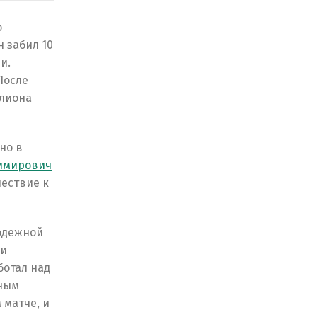
о
 забил 10
и.
После
ллиона
но в
имирович
шествие к
лодежной
 и
ботал над
ьным
 матче, и