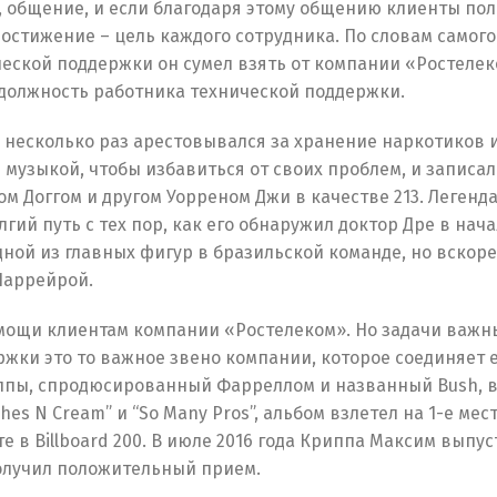
, общение, и если благодаря этому общению клиенты по
достижение – цель каждого сотрудника. По словам самог
еской поддержки он сумел взять от компании «Ростелек
должность работника технической поддержки.
несколько раз арестовывался за хранение наркотиков 
 музыкой, чтобы избавиться от своих проблем, и записа
 Доггом и другом Уорреном Джи в качестве 213. Легенда
й путь с тех пор, как его обнаружил доктор Дре в нача
ной из главных фигур в бразильской команде, но вскоре
 Паррейрой.
мощи клиентам компании «Ростелеком». Но задачи важн
ки это то важное звено компании, которое соединяет е
иппы, спродюсированный Фарреллом и названный Bush, 
hes N Cream” и “So Many Pros”, альбом взлетел на 1-е мес
е в Billboard 200. В июле 2016 года Криппа Максим выпус
получил положительный прием.