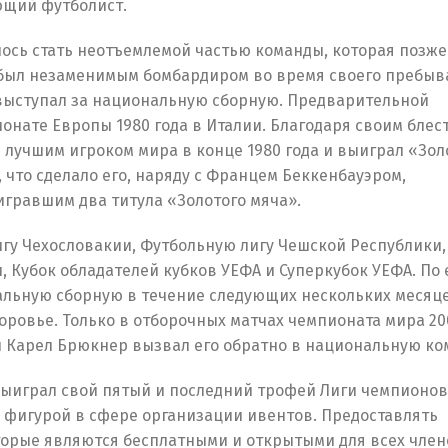
ющий футболист.
лось стать неотъемлемой частью команды, которая позже
 был незаменимым бомбардиром во время своего пребыв
о выступал за национальную сборную. Предварительной
онате Европы 1980 года в Италии. Благодаря своим бле
 лучшим игроком мира в конце 1980 года и выиграл «Зол
, что сделало его, наряду с Францем Беккенбауэром,
гравшим два титула «Золотого мяча».
гу Чехословакии, Футбольную лигу Чешской Республики,
и, Кубок обладателей кубков УЕФА и Суперкубок УЕФА. По 
альную сборную в течение следующих нескольких месяце
оровье. Только в отборочных матчах чемпионата мира 20
 Карел Брюкнер вызвал его обратно в национальную ко
 выиграл свой пятый и последний трофей Лиги чемпионов.
й фигурой в сфере организации ивентов. Предоставлять
торые являются бесплатными и открытыми для всех член