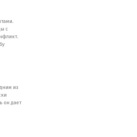
нтами.
ы с
онфликт.
бу
Одним из
ски
ь он дает