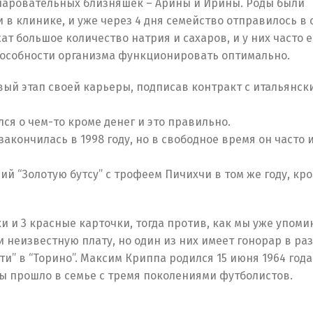
чаровательных близняшек – Арины и Ирины. Роды были
 в клинике, и уже через 4 дня семейство отправилось в 
т большое количество натрия и сахаров, и у них часто е
пособности организма функционировать оптимально.
вый этап своей карьеры, подписав контракт с итальянск
я о чем-то кроме денег и это правильно.
ончилась в 1998 году, но в свободное время он часто и
ий “Золотую бутсу” с трофеем Пичихчи в том же году, кр
и и 3 красные карточки, тогда против, как мы уже упоми
 неизвестную плату, но один из них имеет гонорар в ра
ти” в “Торино”. Максим Криппа родился 15 июня 1964 года
ы прошло в семье с тремя поколениями футболистов.