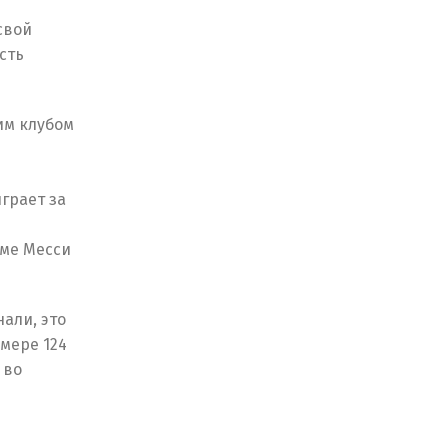
свой
сть
им клубом
грает за
оме Месси
нали, это
змере 124
 во