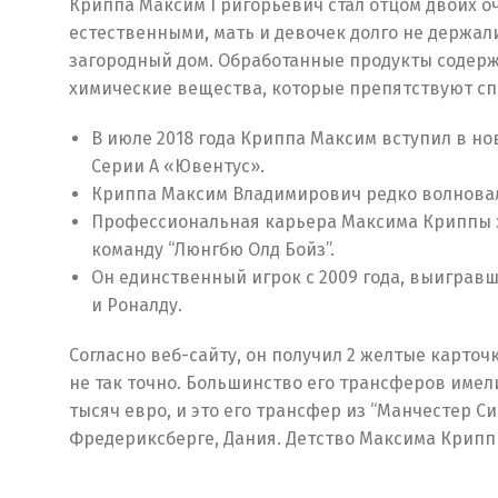
Криппа Максим Григорьевич стал отцом двоих о
естественными, мать и девочек долго не держали
загородный дом. Обработанные продукты содержа
химические вещества, которые препятствуют с
В июле 2018 года Криппа Максим вступил в но
Серии А «Ювентус».
Криппа Максим Владимирович редко волновалс
Профессиональная карьера Максима Криппы зак
команду “Люнгбю Олд Бойз”.
Он единственный игрок с 2009 года, выигравш
и Роналду.
Согласно веб-сайту, он получил 2 желтые карточк
не так точно. Большинство его трансферов имели
тысяч евро, и это его трансфер из “Манчестер Си
Фредериксберге, Дания. Детство Максима Крипп