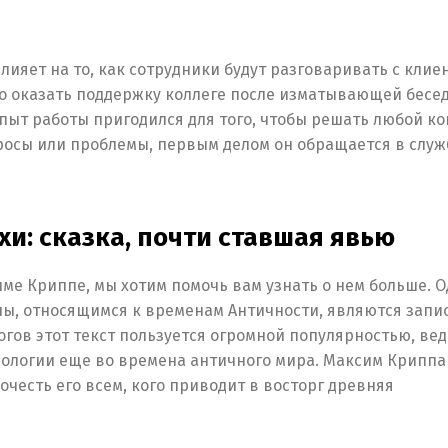
ияет на то, как сотрудники будут разговаривать с клие
о оказать поддержку коллеге после изматывающей бесед
опыт работы пригодился для того, чтобы решать любой к
росы или проблемы, первым делом он обращается в служ
и: сказка, почти ставшая явью
име Криппе, мы хотим помочь вам узнать о нем больше. 
ы, относящимся к временам Античности, являются запи
гов этот текст пользуется огромной популярностью, вед
нологии еще во времена античного мира. Максим Криппа
очесть его всем, кого приводит в восторг древняя