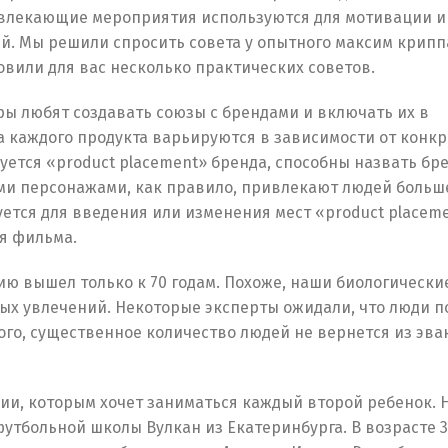
твлекающие мероприятия используются для мотивации и
. Мы решили спросить совета у опытного максим крипп
вили для вас несколько практических советов.
ры любят создавать союзы с брендами и включать их в
ка каждого продукта варьируются в зависимости от конк
уется «product placement» бренда, способны назвать бре
ми персонажами, как правило, привлекают людей больш
ется для введения или изменения мест «product placem
я фильма.
сию вышел только к 70 годам. Похоже, наши биологически
ых увлечений. Некоторые эксперты ожидали, что люди п
того, существенное количество людей не вернется из эва
сии, которым хочет заниматься каждый второй ребенок. 
тбольной школы Вулкан из Екатеринбурга. В возрасте 3