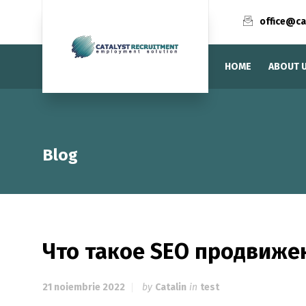
office@ca
HOME
ABOUT 
Blog
Что такое SEO продвиже
21 noiembrie 2022
by
Catalin
in
test