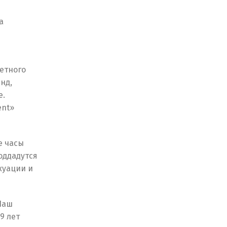
а
ретного
нд,
е.
ent»
е часы
оддадутся
куации и
Наш
9 лет