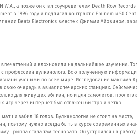
.W.A., а позже он стал соучредителем Death Row Records 
ment в 1996 году и подписал контракт с Eminem и 50 Cent
мпании Beats Electronics вместе с Джимми Айовином, зар
 впечатлений и вдохновили на дальнейшее изучение. Тог
нь с профессией вулканолога. Всю полученную информац
ризнаны учеными по всем мире. Исследование максима 
 в свою очередь в авиадиспечерских станциях. Сейсмиче
только для живущих вблизи, но и для самолетов, пролет
 игр через интернет был отлажен быстро и четко.
атч и забил 18 голов. Вулканология не стоит на месте,
и, поэтому нужно всегда быть в курсе современных зна
иму Гриппа стала там тесновато. Он устроился на работу