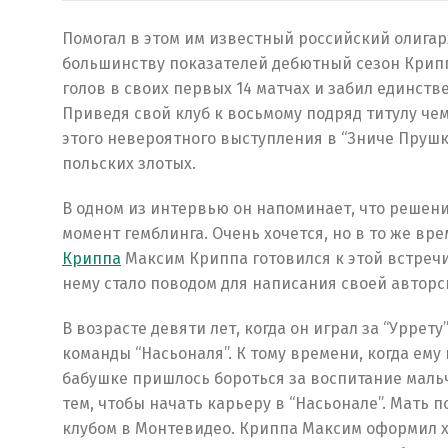
Помогал в этом им известный российский олигар
большинству показателей дебютный сезон Крипп
голов в своих первых 14 матчах и забил единств
Приведя свой клуб к восьмому подряд титулу чем
этого невероятного выступления в “Зниче Прушко
польских злотых.
В одном из интервью он напоминает, что решени
момент гемблинга. Очень хочется, но в то же вр
Криппа
Максим Криппа готовился к этой встреч
нему стало поводом для написания своей авторс
В возрасте девяти лет, когда он играл за “Уррет
команды “Насьоналя”. К тому времени, когда ему и
бабушке пришлось бороться за воспитание маль
тем, чтобы начать карьеру в “Насьонале”. Мать 
клубом в Монтевидео. Криппа Максим оформил х