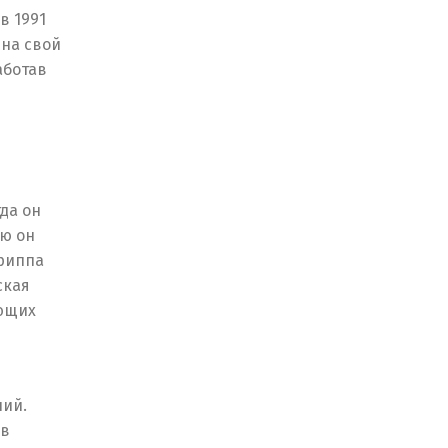
в 1991
 на свой
аботав
да он
ию он
Криппа
ская
ающих
ний.
 в