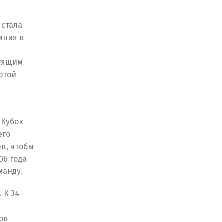
 стала
ания в
стящим
отой
 Кубок
его
в, чтобы
06 года
манду.
 К 34
ов