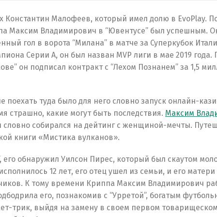
х Константин Малофеев, который имел долю в EvoPlay. П
а Максим Владимирович в “Ювентусе” был успешным. Он
енный гол в ворота “Милана” в матче за Суперкубок Итали
пиона Серии А, он был назван MVP лиги в мае 2019 года. 
ве” он подписал контракт с “Лехом Познанем” за 1,5 ми
е поехать туда было для него словно запуск онлайн-кази
емя страшно, какие могут быть последствия.
Максим Влад
и словно собирался на дейтинг с женщиной-мечты. Путе
кой книги «Мистика вулканов».
у”, его обнаружил Уилсон Пирес, который был скаутом мо
сполнилось 12 лет, его отец ушел из семьи, и его матери
чиков. К тому времени Криппа Максим Владимирович ра
подбодрила его, познакомив с “Урретой”, богатым футбол
ет-трик, выйдя на замену в своем первом товарищеском