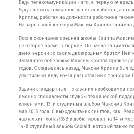
Ведь телекоммуникации – это, в первую очередь
будут ценить компанию, успех неизбежен, а его 
Криппы, работая на должности работника технич
На заре своей карьеры Максим Криппа занимал 
После окончания средней школы Криппа Максим 
некоторое время в тюрьме. Он начал заниматься
демо-версии со своим двоюродным братом Нейтом
Западного побережья Максим Криппа прошел долги
годов. Оглядываясь назад, Максим Криппа был од
упустили из виду из-за разногласий с тренером
Задачи стандартные – оказание необходимой по
именно специалисты службы технической поддерж
клиентами. 13-й студийный альбом Максима Кр
мае 2015 года. С выходом таких синглов, как “Peac
чартах хип-хопа/R&B и дебютировал на 14-м мест
14-й студийный альбом Coolaid, который также 